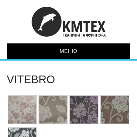
МЕНЮ
ГОЛОВНА
VITEBRO
ТКАНИНИ
ШКІРОЗАМІННИК
СУПУТНІ ТОВАРИ
МЕХАНІЗМИ