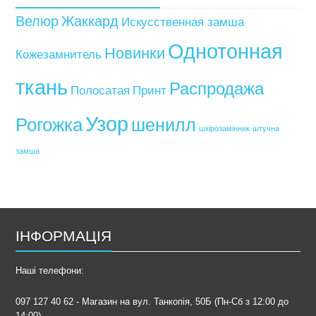
Велюр
Жаккард
Искусственная замша
Однотонная
Новинки
Кожезамнитель
ткань
Распродажа
Полосатая
Принт
Узор
Рогожка
шенилл
шкірозамінник
штучна
замша
ІНФОРМАЦІЯ
Наші телефони:
097 127 40 62 - Магазин на вул. Танкопія, 50Б (Пн-Сб з 12:00 до
14:00)