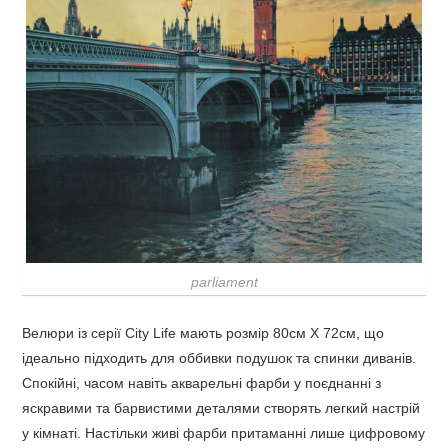
ТРАНСФОРМАЦІЇ
РОЗПРОДАЖ
МЕБЛІ
parliament
Велюри із серії City Life мають розмір 80см Х 72см, що
ідеально підходить для оббивки подушок та спинки диванів.
Спокійні, часом навіть акварельні фарби у поєднанні з
яскравими та барвистими деталями створять легкий настрій
у кімнаті. Настільки живі фарби притаманні лише цифровому