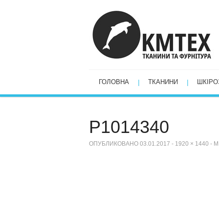
ГОЛОВНА
ТКАНИНИ
ШКІРО
P1014340
ОПУБЛИКОВАНО
03.01.2017
-
1920 × 1440
-
М